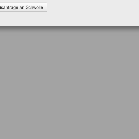
kcal
isanfrage an Schwolle
kJ
Fett
gesättigte Fette
Kohlenhydrate
Zucker
Eiweiss
Salz