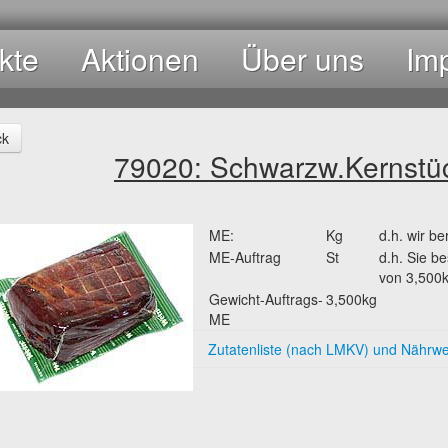
kte
Aktionen
Über uns
Im
ck
79020: Schwarzw.Kernst
ME:
Kg
d.h. wir be
ME-Auftrag
St
d.h. Sie be
von 3,500k
Gewicht-Auftrags-
3,500kg
ME
Zutatenliste (nach LMKV) und Nährw
Schweinefleisch, Kochsalz, Gewürze, 
vierungsstoffe Kaliumnitrat, Natriumni
Inhaltsstoff