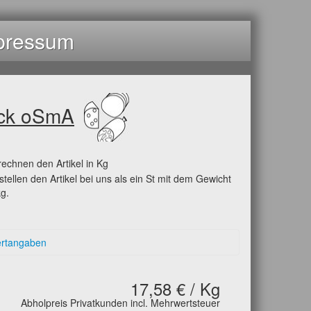
pressum
ück oSmA
rechnen den Artikel in Kg
stellen den Artikel bei uns als ein St mit dem Gewicht
g.
ertangaben
Dextrose, Antioxidationsmittel Natriumascorbat,Konser
trit, Tannenrauch.
17,58 € / Kg
pro 100g/100ml
Abholpreis Privatkunden incl. Mehrwertsteuer